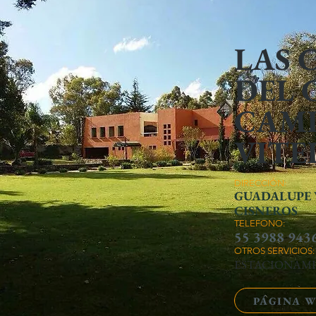
LAS 
DEL 
CAM
VITE
DIRECCIÓN:
GUADALUPE 
CISNEROS
TELEFONO:
55 3988 943
OTROS SERVICIOS:
ESTACIONAMI
PÁGINA 