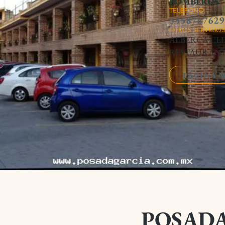
BOMBEROS
TELEFONO:
5558767629
OTROS SERVICIOS
ALBERCA CLI
RESTAURANT
PÁGINA 
POSADA