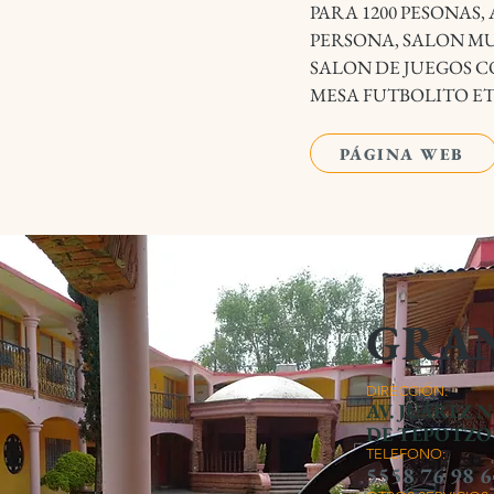
PARA 1200 PESONAS,
PERSONA, SALON M
SALON DE JUEGOS C
MESA FUTBOLITO E
PÁGINA WEB
GRAN
DIRECCIÓN:
AV. JUÁREZ 
DE TEPOTZO
TELEFONO:
5558 76 98 6