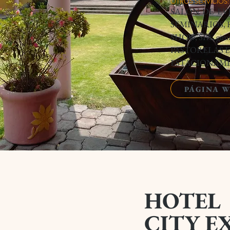
OTROS SERVICIOS:
SALÓN DE EV
SEMINARIOS,
SHOW, SPA, gi
PASTORELAS E
ESTACIONAMI
PÁGINA 
HOTEL
CITY E