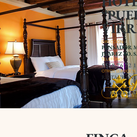
HOTE
“PUE
VIRR
DIRECCIÓN:
PENSAD
OR M
JUÁREZ BO.
TELEFONO:
5558 76 72 1
OTROS SERVICIOS:
RESTAURANT
PÁGINA 