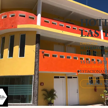
HOT
LAS 
DIRECCIÓN:
MATAMOROS 
TEPOTZOTL
TELEFONO:
555876 3871
OTROS SERVICIOS:
ESTACIONAMI
PÁGINA 