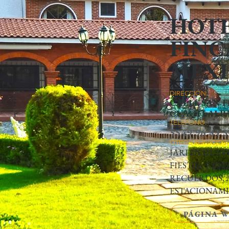
HOT
FIN
MEX
DIRECCIÓN:
CALLE SAN F
CUAUTLALP
TELEFONO:
5549 96 83 
OTROS SERVICIOS:
JARDÍN DE E
FIESTAS, RES
RECUERDOS, 
ESTACIONAMI
PÁGINA 